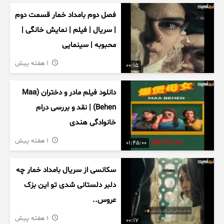
فصل دوم بامداد خمار قسمت دوم
| سریال | فیلم | نمایش خانگی |
محبوبه | سینمایی
1 هفته پیش
00:15
دانلود فیلم مادر و دختران (Maa
Behen) | نقد و بررسی درام
خانوادگی هندی
1 هفته پیش
01:45:00
سکانسی از سریال بامداد خمار چه
دلبر دلستانی شدی تو این بزک
عروس..
1 هفته پیش
00:17