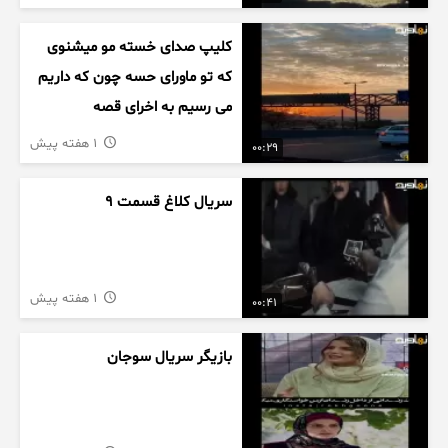
کلیپ صدای خسته مو میشنوی
که تو ماورای حسه چون که داریم
می رسیم به اخرای قصه
1 هفته پیش
00:29
سریال کلاغ قسمت 9
1 هفته پیش
00:41
بازیگر سریال سوجان