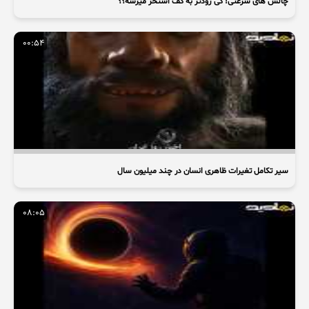
چالش های سرعتی! کی زودتر به کف استخر میرسه؟؟
00:54
سیر تکامل تغیرات ظاهری انسان در چند میلیون سال
08:05