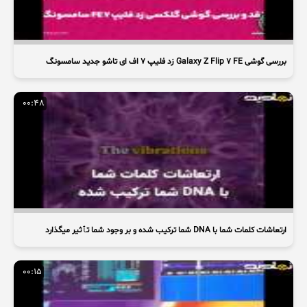
بررسی گوشی Galaxy Z Flip 7 FE زد فلیپ ۷ اف ای تاشو جدید سامسونگ
00:48
ارتعاشات کلمات شما با DNA شما ترکیب شده و بر وجود شما تٱثیر میگذارد
00:15