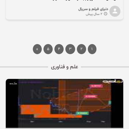
دنیای فیلم و سریال
2 سال پیش
»
5
4
3
2
1
علم و فناوری
00:10