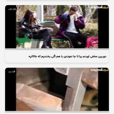
08:18
دوربین مخفی اوردم بیا تا جا نموندی با هم کُلی بخندیم که عاااالیه
00:14