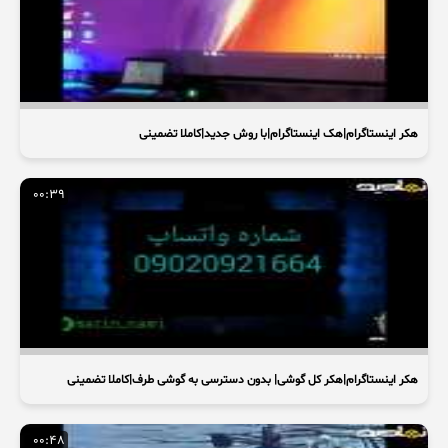
هکر اینستاگرام|هک اینستاگرام|با روش جدید|کاملا تضمینی
00:39
هکر اینستاگرام|هکر کل گوشی| بدون دسترسی به گوشی طرف|کاملا تضمینی
00:48