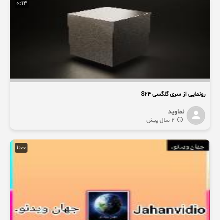
0:13
رونمایی از سری گلگسی S24
نماوید
2 سال پیش
1:00