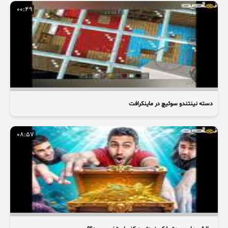
00:49
دسته نینتندو سوئیچ در ماینکرافت
08:57