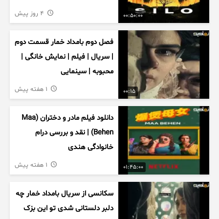
4 روز پیش
00:50:00
فصل دوم بامداد خمار قسمت دوم
| سریال | فیلم | نمایش خانگی |
محبوبه | سینمایی
1 هفته پیش
00:15
دانلود فیلم مادر و دختران (Maa
Behen) | نقد و بررسی درام
خانوادگی هندی
1 هفته پیش
01:45:00
سکانسی از سریال بامداد خمار چه
دلبر دلستانی شدی تو این بزک