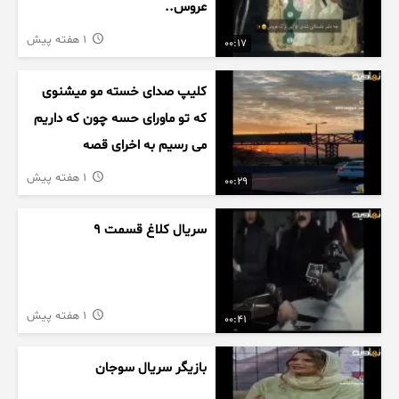
عروس..
1 هفته پیش
00:17
کلیپ صدای خسته مو میشنوی
که تو ماورای حسه چون که داریم
می رسیم به اخرای قصه
1 هفته پیش
00:29
سریال کلاغ قسمت 9
1 هفته پیش
00:41
بازیگر سریال سوجان