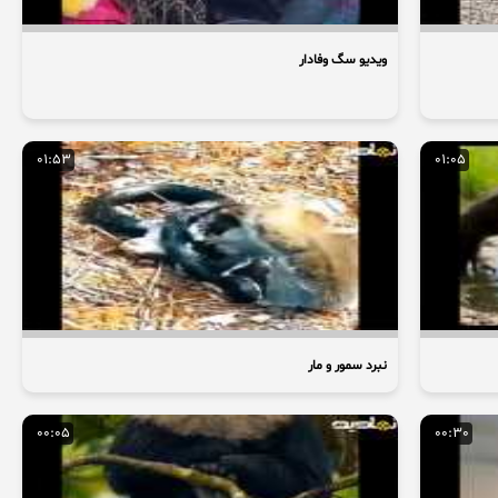
ویدیو سگ وفادار
01:53
01:05
نبرد سمور و مار
00:05
00:30