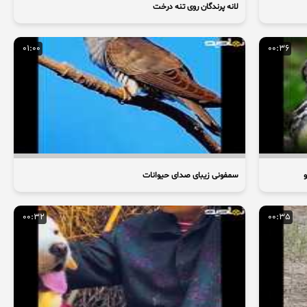
لانه پرندگان روی تنه درخت
01:00
00:36
سمفونی زیبای صدای حیوانات
00:32
00:35