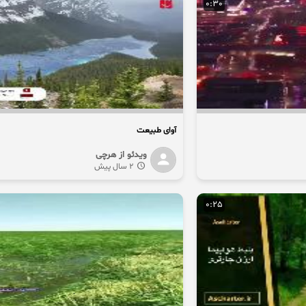
0:30
آوای طبیعت
ویدئو از هرچی
2 سال پیش
0:25