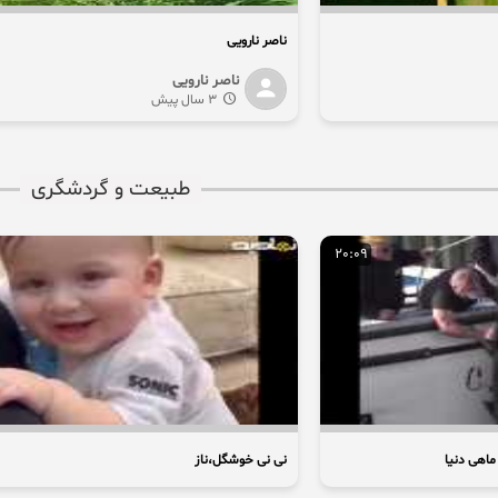
ناصر نارویی
ناصر نارویی
3 سال پیش
طبیعت و گردشگری
20:09
ماهی دنیا
نی نی خوشگل،ناز