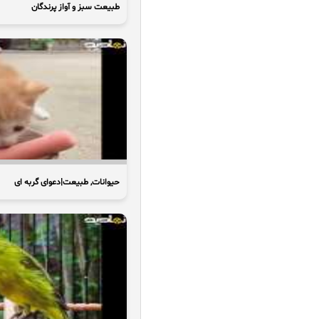
طبیعت سبز و آواز پرندگان
حیوانات, طبیعت|دعوای گربه ای