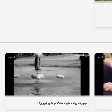
00:08
00:19
دوچرخه پرنده متولد ۱۹۵۵ در شهر نیویورک