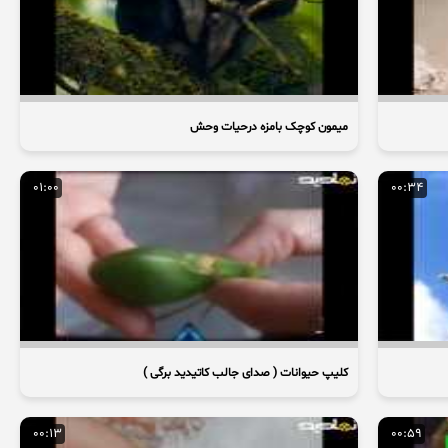
میمون کوچک بامزه درحیات وحش
01:00
00:34
کلیپ حیوانات ( صدای جالب کاتیدید برگی )
00:13
00:59