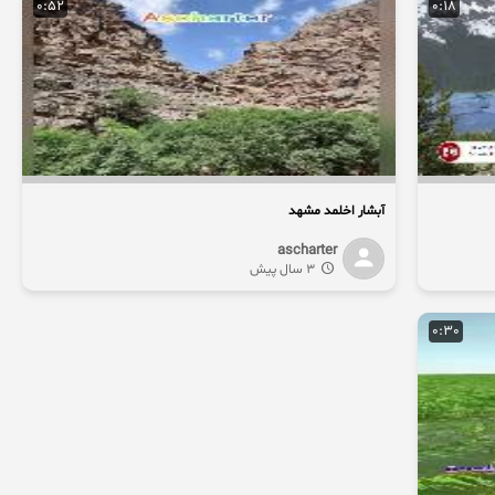
0:52
0:18
آبشار اخلمد مشهد
ascharter
3 سال پیش
0:30