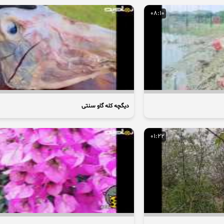
08:10
دیگچه کله گاو سنتی
01:22