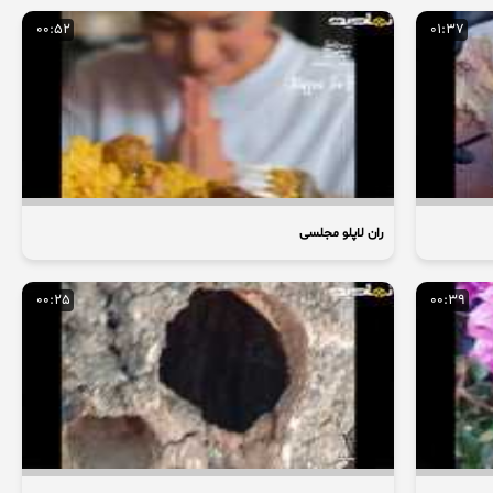
00:52
01:37
ران لاپلو مجلسی
00:25
00:39