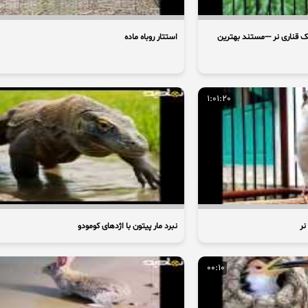
ک قناری نر ---مستند بهترین
استتار روباه ماده
1:01:20
نر
نبرد مار پیتون با اژدهای کومودو
00:10