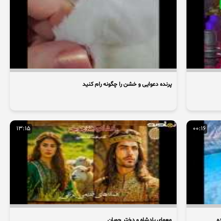
پرنده دعوایی و خشن را چگونه رام کنید
13:15
00:16
ه
معمای پادشاه و دختر چوپان