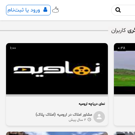
ورود یا ثبت‌نام
ری
کاربران
1:00
0:28
نمای دریاچه ارومیه
مشاور املاک در ارومیه (املاک پلاک)
2 سال پیش