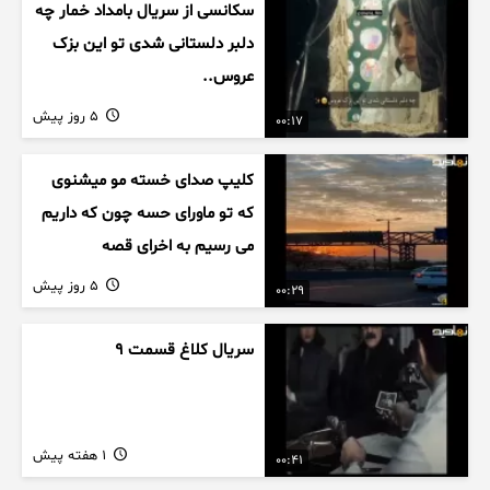
سکانسی از سریال بامداد خمار چه
دلبر دلستانی شدی تو این بزک
عروس..
5 روز پیش
00:17
کلیپ صدای خسته مو میشنوی
که تو ماورای حسه چون که داریم
می رسیم به اخرای قصه
5 روز پیش
00:29
سریال کلاغ قسمت 9
1 هفته پیش
00:41