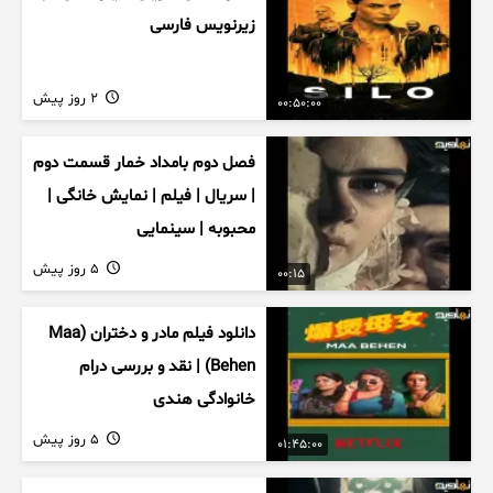
زیرنویس فارسی
2 روز پیش
00:50:00
فصل دوم بامداد خمار قسمت دوم
| سریال | فیلم | نمایش خانگی |
محبوبه | سینمایی
5 روز پیش
00:15
دانلود فیلم مادر و دختران (Maa
Behen) | نقد و بررسی درام
خانوادگی هندی
5 روز پیش
01:45:00