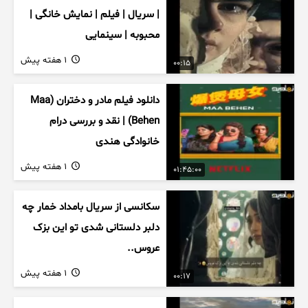
| سریال | فیلم | نمایش خانگی |
محبوبه | سینمایی
1 هفته پیش
00:15
دانلود فیلم مادر و دختران (Maa
Behen) | نقد و بررسی درام
خانوادگی هندی
1 هفته پیش
01:45:00
سکانسی از سریال بامداد خمار چه
دلبر دلستانی شدی تو این بزک
عروس..
1 هفته پیش
00:17