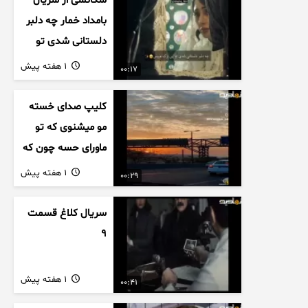
سکانسی از سریال
بامداد خمار چه دلبر
دلستانی شدی تو
این بزک عروس..
1 هفته پیش
00:17
کلیپ صدای خسته
مو میشنوی که تو
ماورای حسه چون که
داریم می رسیم به
1 هفته پیش
00:29
اخرای قصه
سریال کلاغ قسمت
9
1 هفته پیش
00:41