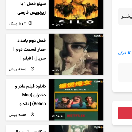
سیلو فصل ۱ با
زیرنویس فارسی
شتر
4 روز پیش
00:50:00
فصل دوم بامداد
خمار قسمت دوم |
خرکی
سریال | فیلم |
نمایش خانگی |
1 هفته پیش
00:15
محبوبه | سینمایی
دانلود فیلم مادر و
دختران (Maa
Behen) | نقد و
بررسی درام خانوادگی
1 هفته پیش
01:45:00
هندی