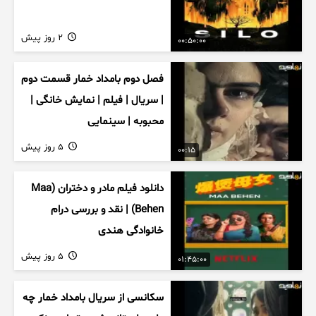
2 روز پیش
00:50:00
فصل دوم بامداد خمار قسمت دوم
| سریال | فیلم | نمایش خانگی |
محبوبه | سینمایی
5 روز پیش
00:15
دانلود فیلم مادر و دختران (Maa
Behen) | نقد و بررسی درام
خانوادگی هندی
5 روز پیش
01:45:00
سکانسی از سریال بامداد خمار چه