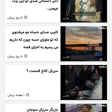
دلبر دلستانی شدی تو این بزک
عروس..
5 روز پیش
00:17
کلیپ صدای خسته مو میشنوی
که تو ماورای حسه چون که داریم
می رسیم به اخرای قصه
5 روز پیش
00:29
سریال کلاغ قسمت 9
1 هفته پیش
00:41
بازیگر سریال سوجان