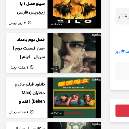
سیلو فصل ۱ با
زیرنویس فارسی
شتر
4 روز پیش
00:50:00
فصل دوم بامداد
خمار قسمت دوم |
ف
روز
سریال | فیلم |
نمایش خانگی |
1 هفته پیش
00:15
محبوبه | سینمایی
دانلود فیلم مادر و
دختران (Maa
Behen) | نقد و
بررسی درام خانوادگی
1 هفته پیش
01:45:00
هندی