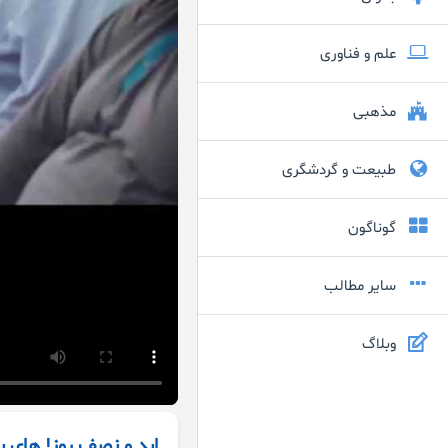
علم و فناوری
مذهبی
طبیعت و گردشگری
گوناگون
سایر مطالب
وبلاگ
ابد و نصف روز! های با