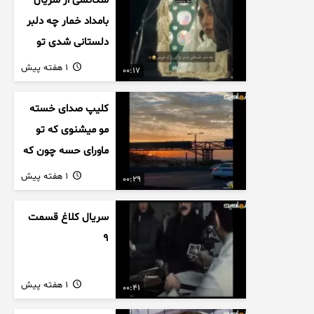
سکانسی از سریال
بامداد خمار چه دلبر
دلستانی شدی تو
این بزک عروس..
1 هفته پیش
00:17
کلیپ صدای خسته
مو میشنوی که تو
ماورای حسه چون که
داریم می رسیم به
1 هفته پیش
00:29
اخرای قصه
سریال کلاغ قسمت
9
1 هفته پیش
00:41