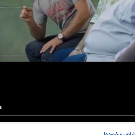
یام رو خورده!