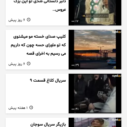
دلبر دلستانی شدی تو این بزک
عروس..
6 روز پیش
00:17
کلیپ صدای خسته مو میشنوی
که تو ماورای حسه چون که داریم
می رسیم به اخرای قصه
6 روز پیش
00:29
سریال کلاغ قسمت 9
1 هفته پیش
00:41
بازیگر سریال سوجان