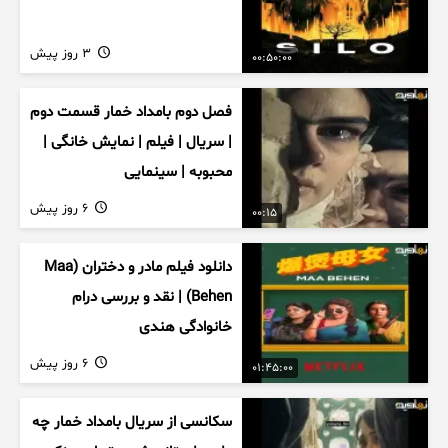
3 روز پیش
00:50:00
فصل دوم بامداد خمار قسمت دوم
| سریال | فیلم | نمایش خانگی |
محبوبه | سینمایی
6 روز پیش
00:15
دانلود فیلم مادر و دختران (Maa
Behen) | نقد و بررسی درام
خانوادگی هندی
6 روز پیش
01:45:00
سکانسی از سریال بامداد خمار چه