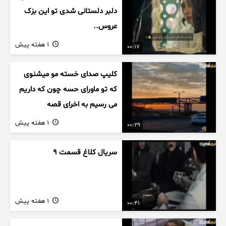
دلبر دلستانی شدی تو این بزک
عروس..
1 هفته پیش
00:17
کلیپ صدای خسته مو میشنوی
که تو ماورای حسه چون که داریم
می رسیم به اخرای قصه
1 هفته پیش
00:29
سریال کلاغ قسمت 9
1 هفته پیش
00:41