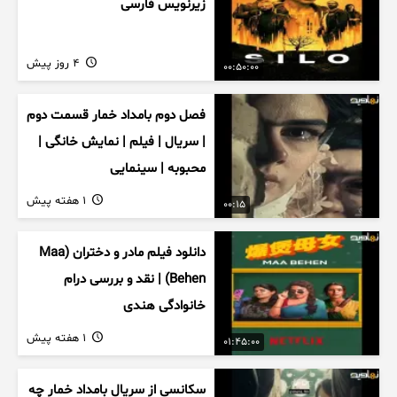
زیرنویس فارسی
4 روز پیش
00:50:00
فصل دوم بامداد خمار قسمت دوم
| سریال | فیلم | نمایش خانگی |
محبوبه | سینمایی
1 هفته پیش
00:15
دانلود فیلم مادر و دختران (Maa
Behen) | نقد و بررسی درام
خانوادگی هندی
1 هفته پیش
01:45:00
سکانسی از سریال بامداد خمار چه