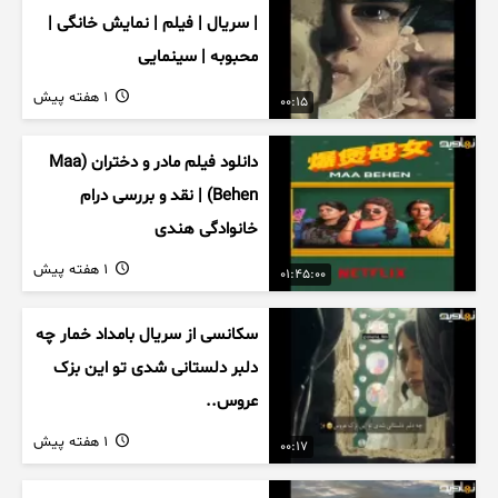
| سریال | فیلم | نمایش خانگی |
محبوبه | سینمایی
1 هفته پیش
00:15
دانلود فیلم مادر و دختران (Maa
Behen) | نقد و بررسی درام
خانوادگی هندی
1 هفته پیش
01:45:00
سکانسی از سریال بامداد خمار چه
دلبر دلستانی شدی تو این بزک
عروس..
1 هفته پیش
00:17