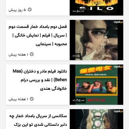
5 روز پیش
00:50:00
فصل دوم بامداد خمار قسمت دوم
| سریال | فیلم | نمایش خانگی |
محبوبه | سینمایی
1 هفته پیش
00:15
دانلود فیلم مادر و دختران (Maa
Behen) | نقد و بررسی درام
خانوادگی هندی
1 هفته پیش
01:45:00
سکانسی از سریال بامداد خمار چه
دلبر دلستانی شدی تو این بزک