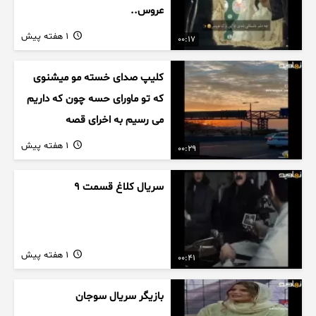
عروس..
1 هفته پیش
00:17
کلیپ صدای خسته مو میشنوی
که تو ماورای حسه چون که داریم
می رسیم به اخرای قصه
1 هفته پیش
00:29
سریال کلاغ قسمت 9
1 هفته پیش
00:41
بازیگر سریال سوجان