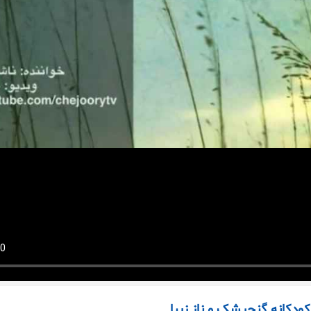
ودکانه گنجیشک و ناز زیبا