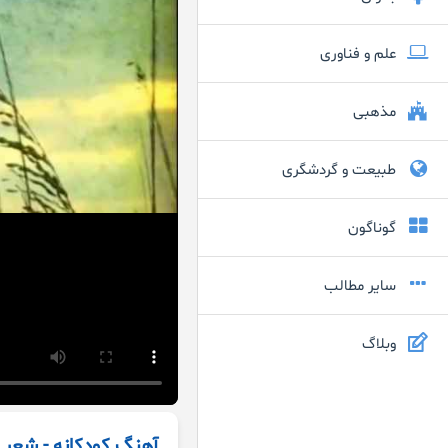
علم و فناوری
مذهبی
طبیعت و گردشگری
گوناگون
سایر مطالب
وبلاگ
آهنگ کودکانه - شعر ک