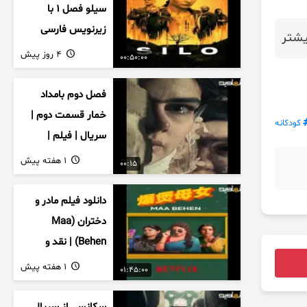
سیلو فصل ۱ با
زیرنویس فارسی
شتر
4 روز پیش
00:50:00
فصل دوم بامداد
خمار قسمت دوم |
کودکانه
سریال | فیلم |
نمایش خانگی |
1 هفته پیش
00:15
محبوبه | سینمایی
دانلود فیلم مادر و
دختران (Maa
Behen) | نقد و
بررسی درام خانوادگی
1 هفته پیش
01:45:00
هندی