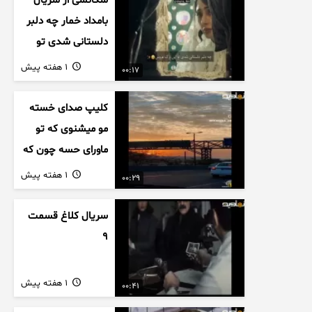
سکانسی از سریال
بامداد خمار چه دلبر
دلستانی شدی تو
این بزک عروس..
1 هفته پیش
00:17
کلیپ صدای خسته
مو میشنوی که تو
ماورای حسه چون که
داریم می رسیم به
1 هفته پیش
00:29
اخرای قصه
سریال کلاغ قسمت
9
1 هفته پیش
00:41