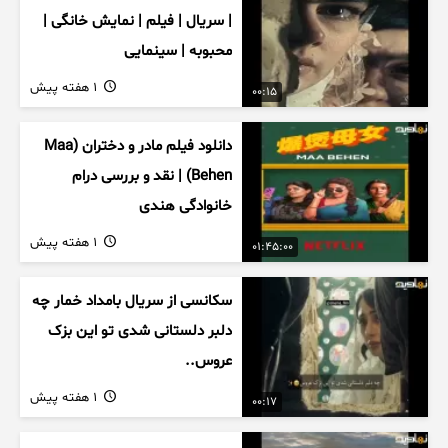
| سریال | فیلم | نمایش خانگی |
محبوبه | سینمایی
1 هفته پیش
00:15
دانلود فیلم مادر و دختران (Maa
Behen) | نقد و بررسی درام
خانوادگی هندی
1 هفته پیش
01:45:00
سکانسی از سریال بامداد خمار چه
دلبر دلستانی شدی تو این بزک
عروس..
1 هفته پیش
00:17