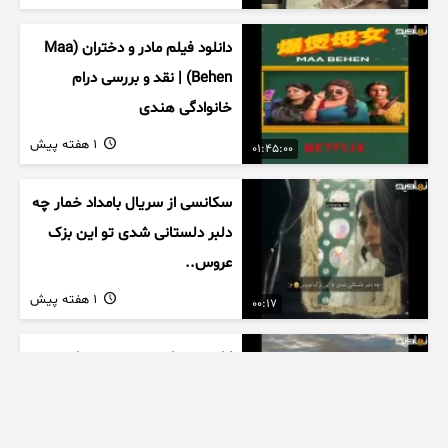
دانلود فیلم مادر و دختران (Maa
Behen) | نقد و بررسی درام
خانوادگی هندی
1 هفته پیش
01:45:00
سکانسی از سریال بامداد خمار چه
دلبر دلستانی شدی تو این بزک
عروس..
1 هفته پیش
00:17
کلیپ صدای خسته مو میشنوی
که تو ماورای حسه چون که داریم
می رسیم به اخرای قصه