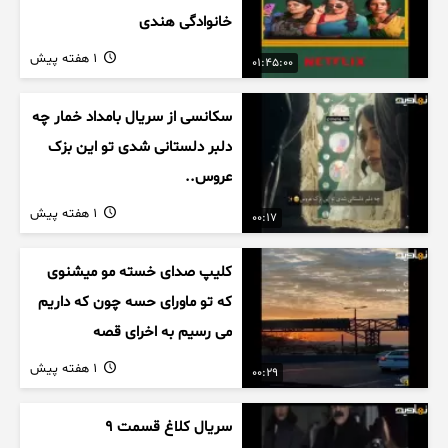
خانوادگی هندی
1 هفته پیش
01:45:00
سکانسی از سریال بامداد خمار چه
دلبر دلستانی شدی تو این بزک
عروس..
1 هفته پیش
00:17
کلیپ صدای خسته مو میشنوی
که تو ماورای حسه چون که داریم
می رسیم به اخرای قصه
1 هفته پیش
00:29
سریال کلاغ قسمت 9