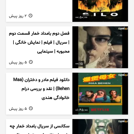
2 روز پیش
00:50:00
فصل دوم بامداد خمار قسمت دوم
| سریال | فیلم | نمایش خانگی |
محبوبه | سینمایی
5 روز پیش
00:15
دانلود فیلم مادر و دختران (Maa
Behen) | نقد و بررسی درام
خانوادگی هندی
5 روز پیش
01:45:00
سکانسی از سریال بامداد خمار چه