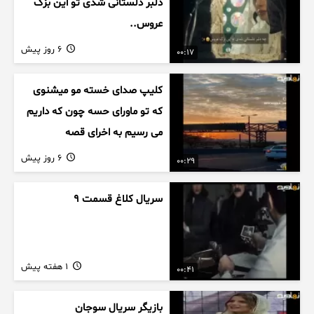
دلبر دلستانی شدی تو این بزک
عروس..
6 روز پیش
00:17
کلیپ صدای خسته مو میشنوی
که تو ماورای حسه چون که داریم
می رسیم به اخرای قصه
6 روز پیش
00:29
سریال کلاغ قسمت 9
1 هفته پیش
00:41
بازیگر سریال سوجان