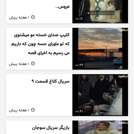
عروس..
1 هفته پیش
00:17
کلیپ صدای خسته مو میشنوی
که تو ماورای حسه چون که داریم
می رسیم به اخرای قصه
1 هفته پیش
00:29
سریال کلاغ قسمت 9
1 هفته پیش
00:41
بازیگر سریال سوجان