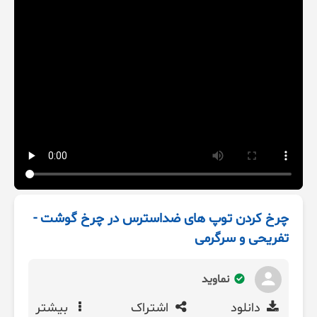
چرخ کردن توپ های ضداسترس در چرخ گوشت -
تفریحی و سرگرمی
نماوید
دانلود
اشتراک
بیشتر