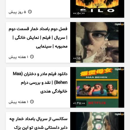
5 روز پیش
00:50:00
فصل دوم بامداد خمار قسمت دوم
| سریال | فیلم | نمایش خانگی |
محبوبه | سینمایی
1 هفته پیش
00:15
دانلود فیلم مادر و دختران (Maa
Behen) | نقد و بررسی درام
خانوادگی هندی
1 هفته پیش
01:45:00
سکانسی از سریال بامداد خمار چه
دلبر دلستانی شدی تو این بزک