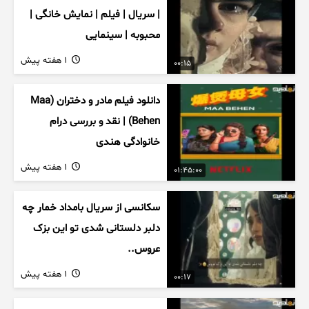
| سریال | فیلم | نمایش خانگی |
محبوبه | سینمایی
1 هفته پیش
00:15
دانلود فیلم مادر و دختران (Maa
Behen) | نقد و بررسی درام
خانوادگی هندی
1 هفته پیش
01:45:00
سکانسی از سریال بامداد خمار چه
دلبر دلستانی شدی تو این بزک
عروس..
1 هفته پیش
00:17