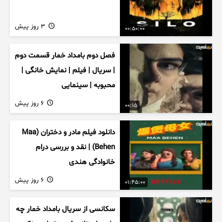
3 روز پیش
00:50:00
فصل دوم بامداد خمار قسمت دوم
| سریال | فیلم | نمایش خانگی |
محبوبه | سینمایی
6 روز پیش
00:15
دانلود فیلم مادر و دختران (Maa
Behen) | نقد و بررسی درام
خانوادگی هندی
6 روز پیش
01:45:00
سکانسی از سریال بامداد خمار چه