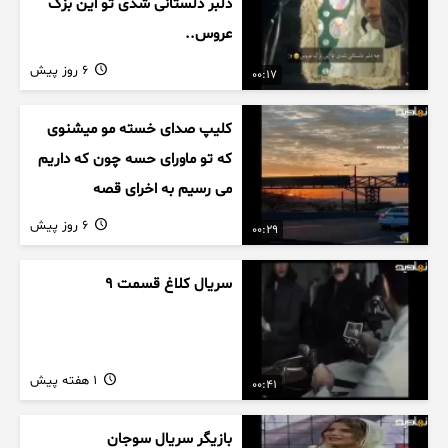
دلبر دلستانی شدی تو این بزک
عروس..
6 روز پیش
00:17
کلیپ صدای خسته مو میشنوی
که تو ماورای حسه چون که داریم
می رسیم به اخرای قصه
6 روز پیش
00:29
سریال کلاغ قسمت 9
1 هفته پیش
00:41
بازیگر سریال سوجان