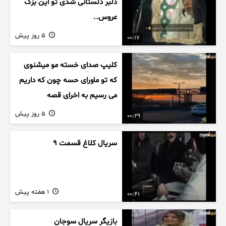
دلبر دلستانی شدی تو این بزک
عروس..
5 روز پیش
00:17
کلیپ صدای خسته مو میشنوی
که تو ماورای حسه چون که داریم
می رسیم به اخرای قصه
5 روز پیش
00:29
سریال کلاغ قسمت 9
1 هفته پیش
00:41
بازیگر سریال سوجان