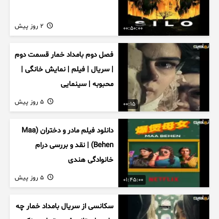
2 روز پیش
00:50:00
فصل دوم بامداد خمار قسمت دوم
| سریال | فیلم | نمایش خانگی |
محبوبه | سینمایی
5 روز پیش
00:15
دانلود فیلم مادر و دختران (Maa
Behen) | نقد و بررسی درام
خانوادگی هندی
5 روز پیش
01:45:00
سکانسی از سریال بامداد خمار چه