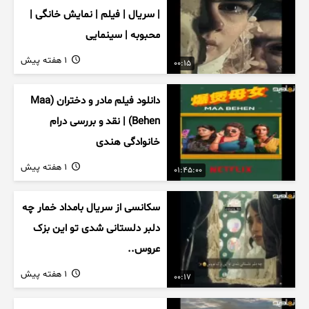
| سریال | فیلم | نمایش خانگی |
محبوبه | سینمایی
1 هفته پیش
00:15
دانلود فیلم مادر و دختران (Maa
Behen) | نقد و بررسی درام
خانوادگی هندی
1 هفته پیش
01:45:00
سکانسی از سریال بامداد خمار چه
دلبر دلستانی شدی تو این بزک
عروس..
1 هفته پیش
00:17