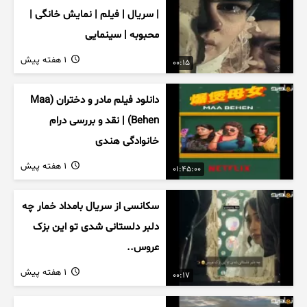
| سریال | فیلم | نمایش خانگی |
محبوبه | سینمایی
1 هفته پیش
00:15
دانلود فیلم مادر و دختران (Maa
Behen) | نقد و بررسی درام
خانوادگی هندی
1 هفته پیش
01:45:00
سکانسی از سریال بامداد خمار چه
دلبر دلستانی شدی تو این بزک
عروس..
1 هفته پیش
00:17