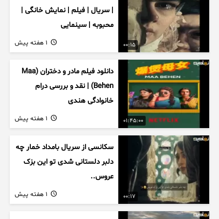
| سریال | فیلم | نمایش خانگی |
محبوبه | سینمایی
1 هفته پیش
00:15
دانلود فیلم مادر و دختران (Maa
Behen) | نقد و بررسی درام
خانوادگی هندی
1 هفته پیش
01:45:00
سکانسی از سریال بامداد خمار چه
دلبر دلستانی شدی تو این بزک
عروس..
1 هفته پیش
00:17