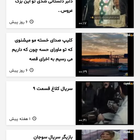
دلبر دلستانی شدی تو این بزک
عروس..
6 روز پیش
00:17
کلیپ صدای خسته مو میشنوی
که تو ماورای حسه چون که داریم
می رسیم به اخرای قصه
6 روز پیش
00:29
سریال کلاغ قسمت 9
1 هفته پیش
00:41
بازیگر سریال سوجان