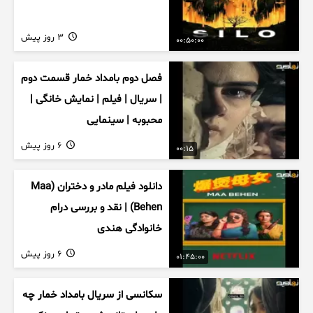
3 روز پیش
00:50:00
فصل دوم بامداد خمار قسمت دوم
| سریال | فیلم | نمایش خانگی |
محبوبه | سینمایی
6 روز پیش
00:15
دانلود فیلم مادر و دختران (Maa
Behen) | نقد و بررسی درام
خانوادگی هندی
6 روز پیش
01:45:00
سکانسی از سریال بامداد خمار چه