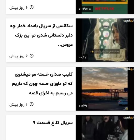
6 روز پیش
01:45:00
سکانسی از سریال بامداد خمار چه
دلبر دلستانی شدی تو این بزک
عروس..
6 روز پیش
00:17
کلیپ صدای خسته مو میشنوی
که تو ماورای حسه چون که داریم
می رسیم به اخرای قصه
6 روز پیش
00:29
سریال کلاغ قسمت 9