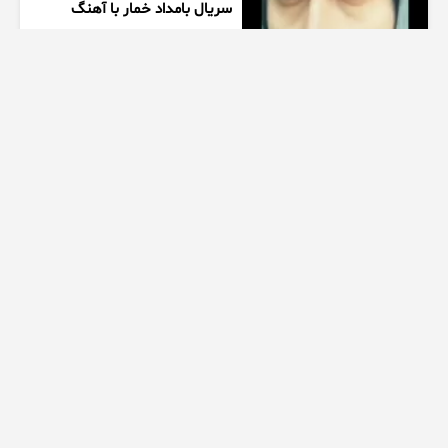
سریال بامداد خمار با آهنگ
احسان خواجه امیری
1 هفته پیش
00:27
زیبایی دخترتوی سالن ورزشی
همه روشگفت زده کرد
1 هفته پیش
00:10
ممنتو|۶ تا از چالش های مرگبار
اسپید رو انجام دادیم
1 هفته پیش
28:50
سکانس عاشقانه از سریال کوری