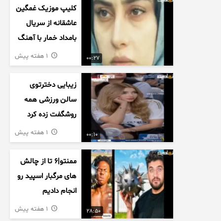
کلیپ موزیک غمگین
عاشقانه از سریال
بامداد خمار با آهنگ
احسان خواجه امیری
1 هفته پیش
00:27
زیبایی دخترتوی
سالن ورزشی همه
روشگفت زده کرد
1 هفته پیش
00:10
ممنتو|۶ تا از چالش
های مرگبار اسپید رو
انجام دادیم
1 هفته پیش
28:50