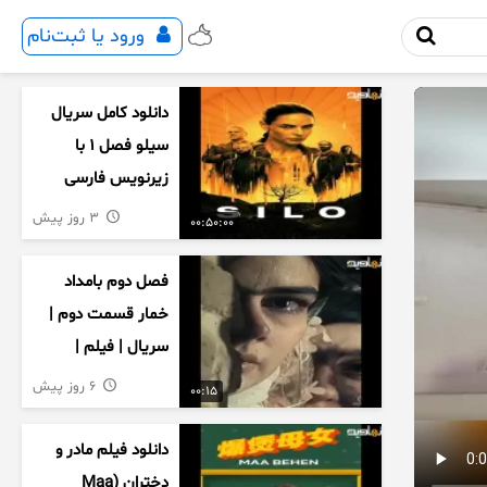
ورود یا ثبت‌نام
دانلود کامل سریال
سیلو فصل ۱ با
زیرنویس فارسی
3 روز پیش
00:50:00
فصل دوم بامداد
خمار قسمت دوم |
سریال | فیلم |
نمایش خانگی |
6 روز پیش
00:15
محبوبه | سینمایی
دانلود فیلم مادر و
دختران (Maa