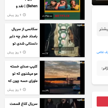
Behen) | نقد و
بررسی درام خانوادگی
6 روز پیش
01:45:00
هندی
شتر
سکانسی از سریال
بامداد خمار چه دلبر
دلستانی شدی تو
این بزک عروس..
رف غلامی
6 روز پیش
00:17
کلیپ صدای خسته
ژانر:
مو میشنوی که تو
ماورای حسه چون که
داریم می رسیم به
6 روز پیش
00:29
اخرای قصه
سریال کلاغ قسمت