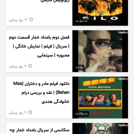
زیرنویس فارسی
3 روز پیش
00:50:00
فصل دوم بامداد خمار قسمت دوم
| سریال | فیلم | نمایش خانگی |
محبوبه | سینمایی
6 روز پیش
00:15
دانلود فیلم مادر و دختران (Maa
Behen) | نقد و بررسی درام
خانوادگی هندی
6 روز پیش
01:45:00
سکانسی از سریال بامداد خمار چه