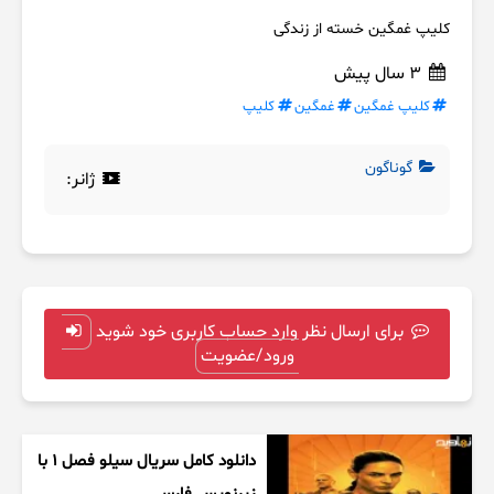
کلیپ غمگین خسته از زندگی
3 سال پیش
کلیپ غمگین
غمگین
کلیپ
گوناگون
ژانر:
برای ارسال نظر وارد حساب کاربری خود شوید
ورود/عضویت
دانلود کامل سریال سیلو فصل ۱ با