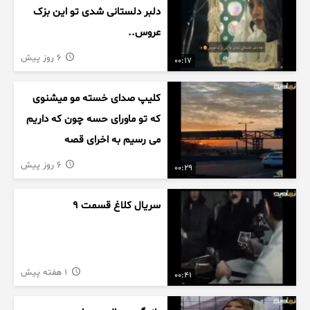
دلبر دلستانی شدی تو این بزک
عروس..
6 روز پیش
00:17
کلیپ صدای خسته مو میشنوی
که تو ماورای حسه چون که داریم
می رسیم به اخرای قصه
6 روز پیش
00:29
سریال کلاغ قسمت 9
1 هفته پیش
00:41