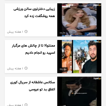
زیبایی دخترتوی سالن ورزشی
همه روشگفت زده کرد
1 هفته پیش
00:10
ممنتو|۶ تا از چالش های مرگبار
اسپید رو انجام دادیم
1 هفته پیش
28:50
سکانس عاشقانه از سریال کوری
اتفاق بد تو عروسی
1 هفته پیش