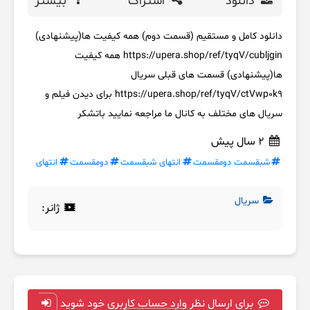
دانلود
اشتراک
بیشتر
دانلود کامل و مستقیم (قسمت دوم) همه کیفیت ها(پیشنهادی)
https://upera.shop/ref/tyqV/cubljgin همه کیفیت
ها(پیشنهادی) قسمت های قبلی سریال
https://upera.shop/ref/tyqV/ctVwp0k9 برای دیدن فیلم و
سریال های مختلف به کانال ما مراجعه نمایید باتشکر
2 سال پیش
شبقسمت دومقسمت
انتهای شبقسمت
دومقسمت
انتهای
سریال
ژانر:
برای ارسال نظر وارد حساب کاربری خود شوید