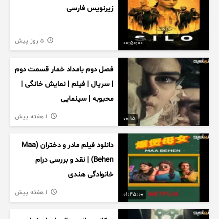
زیرنویس فارسی
5 روز پیش
00:50:00
فصل دوم بامداد خمار قسمت دوم
| سریال | فیلم | نمایش خانگی |
محبوبه | سینمایی
1 هفته پیش
00:15
دانلود فیلم مادر و دختران (Maa
Behen) | نقد و بررسی درام
خانوادگی هندی
1 هفته پیش
01:45:00