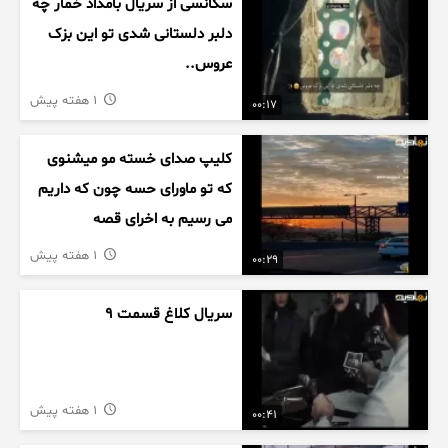
سکانسی از سریال بامداد خمار چه
دلبر دلستانی شدی تو این بزک
عروس..
1 هفته پیش
00:17
کلیپ صدای خسته مو میشنوی
که تو ماورای حسه چون که داریم
می رسیم به اخرای قصه
1 هفته پیش
00:29
سریال کلاغ قسمت 9
1 هفته پیش
00:41