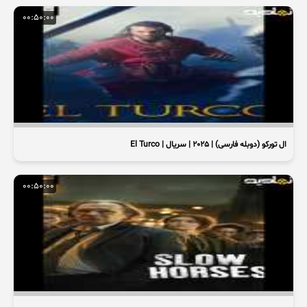
00:50:00
ال تورکو (دوبله فارسی) | 2025 | سریال | El Turco
00:50:00