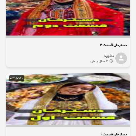
دسترخان قسمت 2
نماوید
2 سال پیش
0:45:50
دسترخان قسمت 1