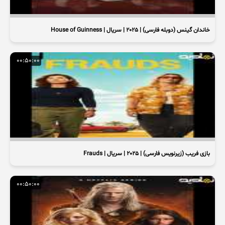
خاندان گینس (دوبله فارسی) | 2025 | سریال | House of Guinness
00:50:00
بازی فریب (زیرنویس فارسی) | 2025 | سریال | Frauds
00:50:00