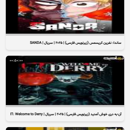
ساندا: نفرین کریسمس (زیرنویس فارسی) | 2025 | سریال | SANDA
00:50:00
آن-به دری خوش آمدید (زیرنویس فارسی) | 2025 | سریال | IT: Welcome to Derry