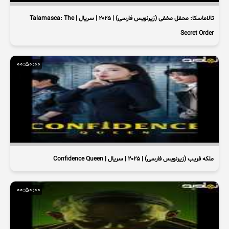
تالاماسکا: محفل مخفی (زیرنویس فارسی) | 2025 | سریال | Talamasca: The
Secret Order
00:50:00
ملکه فریب (زیرنویس فارسی) | 2025 | سریال | Confidence Queen
00:50:00