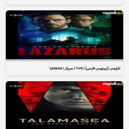
00:50:00
لازاروس (زیرنویس فارسی) | 2025 | سریال | Lazarus
00:50:00