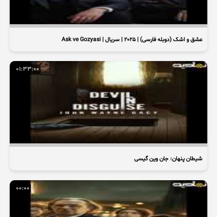
عشق و اشک (دوبله فارسی) | 2025 | سریال | Ask ve Gozyasi
01:33:00
شیطان پنهان: جان وین گیسی
00:00