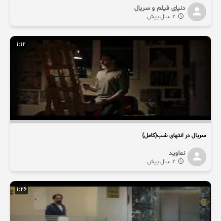
دنیای فیلم و سریال
2 سال پیش
1:12
سریال در انتهای شب(کامل)
نماوید
2 سال پیش
1:26