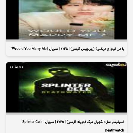
با من ازدواج می‌کنی؟ (زیرنویس فارسی) | 2025 | سریال | Would You Marry Me?
00:50:00
اسپلینتر سل: نگهبان مرگ (دوبله فارسی) | 2025 | سریال | Splinter Cell:
Deathwatch