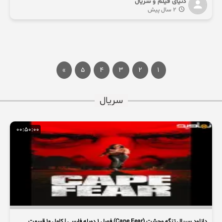
دنیای فیلم و سریال
2 سال پیش
»
5
4
3
2
1
سریال
00:50:00
دانلود سریال تنگه وحشت (Cape Fear) فصل ۱ دوبله فارسی | کامل ۱۰ قسمت