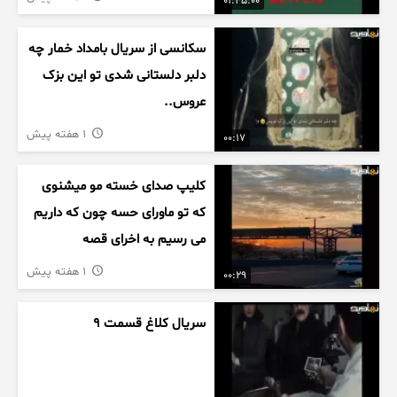
01:45:00
سکانسی از سریال بامداد خمار چه
دلبر دلستانی شدی تو این بزک
عروس..
1 هفته پیش
00:17
کلیپ صدای خسته مو میشنوی
که تو ماورای حسه چون که داریم
می رسیم به اخرای قصه
1 هفته پیش
00:29
سریال کلاغ قسمت 9