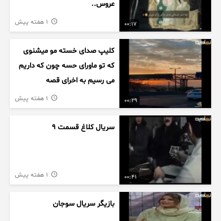
عروس..
1 هفته پیش
00:17
کلیپ صدای خسته مو میشنوی
که تو ماورای حسه چون که داریم
می رسیم به اخرای قصه
1 هفته پیش
00:29
سریال کلاغ قسمت 9
1 هفته پیش
00:41
بازیگر سریال سوجان