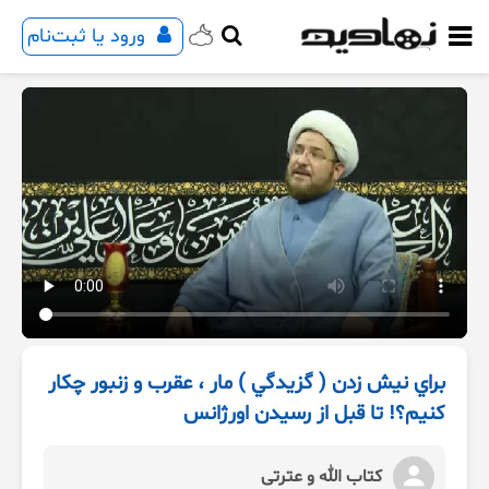
ورود یا ثبت‌نام
براي نيش زدن ( گزيدگي ) مار ، عقرب و زنبور چکار
کنیم؟! تا قبل از رسیدن اورژانس
کتاب الله و عترتی