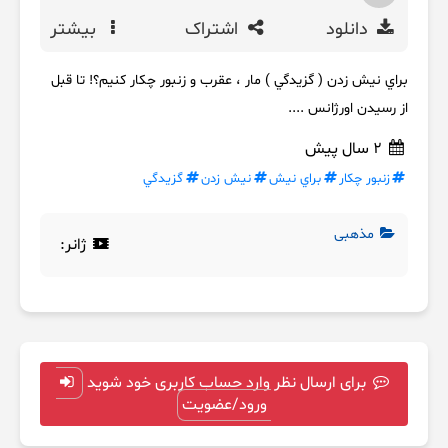
دانلود
اشتراک
بیشتر
براي نيش زدن ( گزيدگي ) مار ، عقرب و زنبور چکار کنیم؟! تا قبل
از رسیدن اورژانس ....
2 سال پیش
زنبور چکار
براي نيش
نيش زدن
گزيدگي
مذهبی
ژانر:
برای ارسال نظر وارد حساب کاربری خود شوید
ورود/عضویت