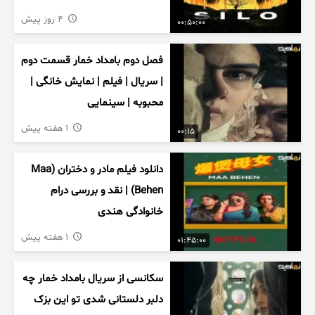
4 روز پیش
00:50:00
فصل دوم بامداد خمار قسمت دوم
| سریال | فیلم | نمایش خانگی |
محبوبه | سینمایی
1 هفته پیش
00:15
دانلود فیلم مادر و دختران (Maa
Behen) | نقد و بررسی درام
خانوادگی هندی
1 هفته پیش
01:45:00
سکانسی از سریال بامداد خمار چه
دلبر دلستانی شدی تو این بزک