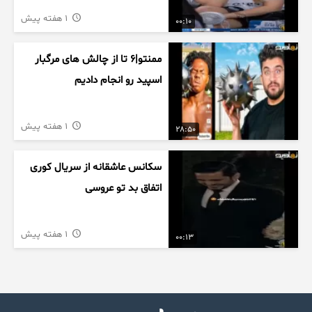
1 هفته پیش
00:10
ممنتو|۶ تا از چالش های مرگبار
اسپید رو انجام دادیم
1 هفته پیش
28:50
سکانس عاشقانه از سریال کوری
اتفاق بد تو عروسی
1 هفته پیش
00:13