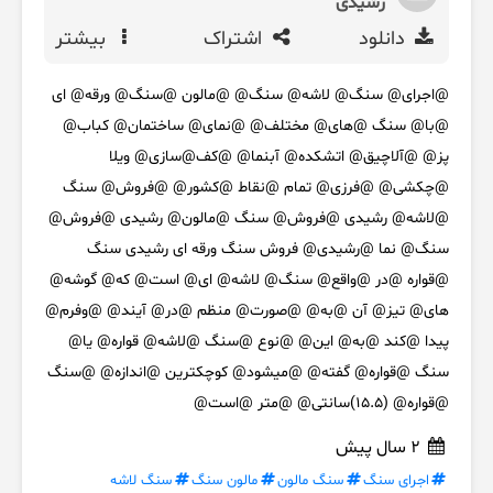
رشیدی
دانلود
اشتراک
بیشتر
@اجرای@ سنگ@ لاشه@ سنگ@ @مالون @سنگ@ ورقه@ ای
@با@ سنگ @های@ مختلف@ @نمای@ ساختمان@ کباب@
پز@ @آلاچیق@ اتشکده@ آبنما@ @کف@سازی@ ویلا
@چکشی@ @فرزی@ تمام @نقاط @کشور@ @فروش@ سنگ
@لاشه@ رشیدی @فروش@ سنگ @مالون@ رشیدی @فروش@
سنگ@ نما @رشیدی@ فروش سنگ ورقه ای رشیدی سنگ
@قواره @در @واقع@ سنگ@ لاشه@ ای@ است@ که@ گوشه@
های@ تیز@ آن @به@ @صورت@ منظم @در@ آیند@ @وفرم@
پیدا @کند @به@ این@ @نوع @سنگ @لاشه@ قواره@ یا@
سنگ @قواره@ گفته@ @میشود@ کوچکترین @اندازه@ @سنگ
@قواره@ (15.5)سانتی@ @متر @است@
2 سال پیش
اجرای سنگ
سنگ مالون
مالون سنگ
سنگ لاشه