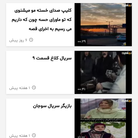
کلیپ صدای خسته مو میشنوی
که تو ماورای حسه چون که داریم
می رسیم به اخرای قصه
6 روز پیش
00:29
سریال کلاغ قسمت 9
1 هفته پیش
00:41
بازیگر سریال سوجان
1 هفته پیش
01:00