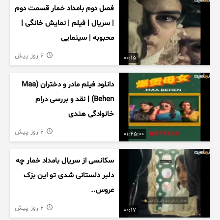
فصل دوم بامداد خمار قسمت دوم
| سریال | فیلم | نمایش خانگی |
محبوبه | سینمایی
6 روز پیش
00:15
دانلود فیلم مادر و دختران (Maa
Behen) | نقد و بررسی درام
خانوادگی هندی
6 روز پیش
01:45:00
سکانسی از سریال بامداد خمار چه
دلبر دلستانی شدی تو این بزک
عروس..
6 روز پیش
00:17