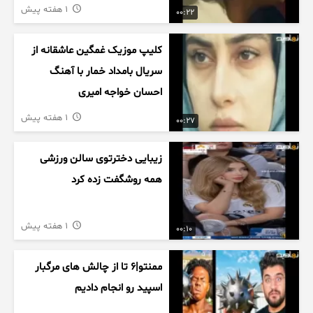
1 هفته پیش
00:22
کلیپ موزیک غمگین عاشقانه از
سریال بامداد خمار با آهنگ
احسان خواجه امیری
1 هفته پیش
00:27
زیبایی دخترتوی سالن ورزشی
همه روشگفت زده کرد
1 هفته پیش
00:10
ممنتو|۶ تا از چالش های مرگبار
اسپید رو انجام دادیم