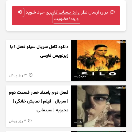
برای ارسال نظر وارد حساب کاربری خود شوید
ورود/عضویت
دانلود کامل سریال سیلو فصل ۱ با
زیرنویس فارسی
3 روز پیش
00:50:00
فصل دوم بامداد خمار قسمت دوم
| سریال | فیلم | نمایش خانگی |
محبوبه | سینمایی
6 روز پیش
00:15