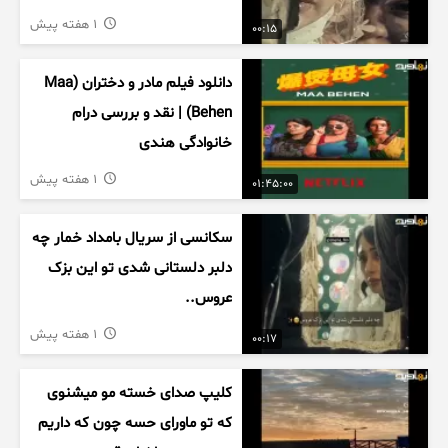
1 هفته پیش
00:15
دانلود فیلم مادر و دختران (Maa
Behen) | نقد و بررسی درام
خانوادگی هندی
1 هفته پیش
01:45:00
سکانسی از سریال بامداد خمار چه
دلبر دلستانی شدی تو این بزک
عروس..
1 هفته پیش
00:17
کلیپ صدای خسته مو میشنوی
که تو ماورای حسه چون که داریم