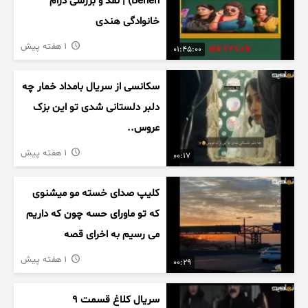
Behen) | نقد و بررسی درام
خانوادگی هندی
1 هفته پیش
01:45:00
سکانسی از سریال بامداد خمار چه
دلبر دلستانی شدی تو این بزک
عروس..
1 هفته پیش
00:17
کلیپ صدای خسته مو میشنوی
که تو ماورای حسه چون که داریم
می رسیم به اخرای قصه
1 هفته پیش
00:29
سریال کلاغ قسمت 9