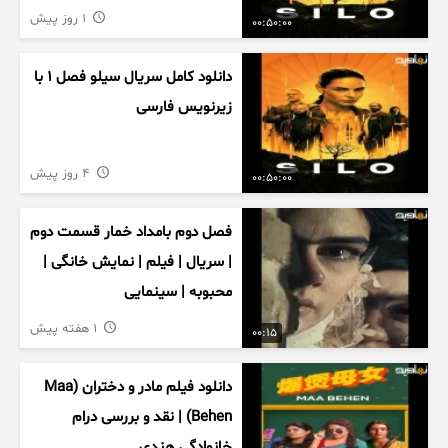
1 روز پیش
00:50:00
دانلود کامل سریال سیلو فصل ۱ با
زیرنویس فارسی
4 روز پیش
00:50:00
فصل دوم بامداد خمار قسمت دوم
| سریال | فیلم | نمایش خانگی |
محبوبه | سینمایی
1 هفته پیش
00:15
دانلود فیلم مادر و دختران (Maa
Behen) | نقد و بررسی درام
خانوادگی هندی