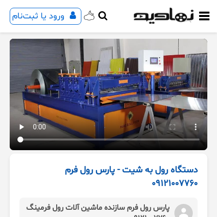
ورود یا ثبت‌نام
دستگاه رول به شیت - پارس رول فرم
09121007760
پارس رول فرم سازنده ماشین آلات رول فرمینگ