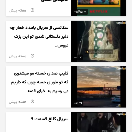
1 هفته پیش
01:45:00
سکانسی از سریال بامداد خمار چه
دلبر دلستانی شدی تو این بزک
عروس..
1 هفته پیش
00:17
کلیپ صدای خسته مو میشنوی
که تو ماورای حسه چون که داریم
می رسیم به اخرای قصه
1 هفته پیش
00:29
سریال کلاغ قسمت 9