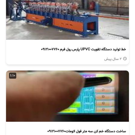
خط تولید دستگاه تقویت UPVC پارس رول فرم 09121007760
2 سال پیش
1:10
ساخت دستگاه خم کن سه متر فول اتومات09121007760