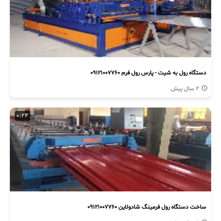
دستگاه رول به شیت - پارس رول فرم 09121007760
2 سال پیش
0:24
ساخت دستگاه رول فرمینگ شادولاین 09121007760