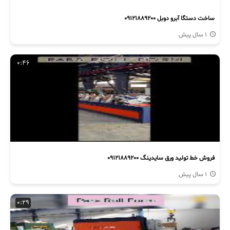
ساخت دستگا آبرو دوبل 09121889200
1 سال پیش
0:46
فروش خط تولید ورق سایدینگ 09121889200
1 سال پیش
0:29