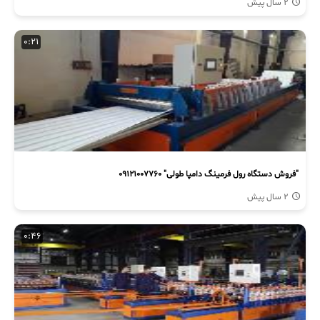
2 سال پیش
0:21
"فروش دستگاه رول فرمینگ دامپا طولی" 09121007760
2 سال پیش
0:46