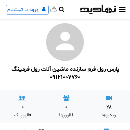
ورود یا ثبت‌نام
پارس رول فرم سازنده ماشین آلات رول فرمینگ
09121007760
0
0
28
ویدیوها
فالوورها
فالویینگ