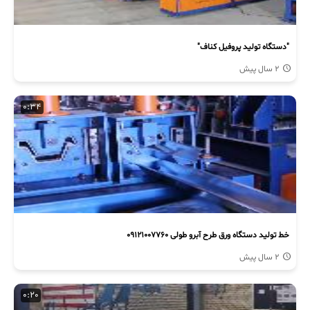
"دستگاه تولید پروفیل کناف"
2 سال پیش
0:34
خط تولید دستگاه ورق طرح آبرو طولی 09121007760
2 سال پیش
0:20