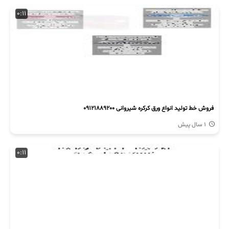
0:11
فروش خط تولید انواع ورق کرکره شیروانی 09121889200
1 سال پیش
0:11