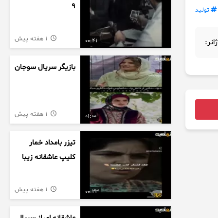
9
تولید
1 هفته پیش
00:41
ژانر:
بازیگر سریال سوجان
1 هفته پیش
01:00
تیزر بامداد خمار
کلیپ عاشقانه زیبا
1 هفته پیش
00:23