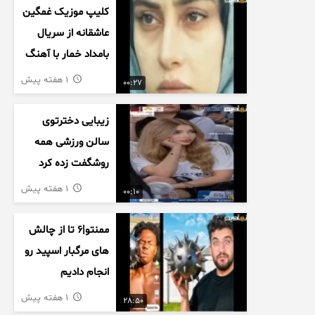
کلیپ موزیک غمگین
عاشقانه از سریال
بامداد خمار با آهنگ
احسان خواجه امیری
1 هفته پیش
00:27
زیبایی دخترتوی
سالن ورزشی همه
روشگفت زده کرد
1 هفته پیش
00:10
ممنتو|۶ تا از چالش
های مرگبار اسپید رو
انجام دادیم
1 هفته پیش
28:50