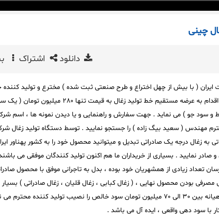
ال چینی
دانلود
اشتراک
بی
 ایران ( با بیش از چهل اختراع و طرح صنعتی ثبت شده ) مخترع و تولید کننده 
تولید صنعتی کارخانه جات ، اقدام به عرضه مستقیم خط تولید زغال به قیمت تنها 280 میلیون تومان
 سود جو ) می نماید . جهت سفارش و راهنمایی و یا دیدن نمونه ها ، اسم شرک
حترم مهندس ( سعید بیگ زاده ) را جستجو نمایید . توسط دستگاه تولید زغال شر
اتی به زغال درجه یک صادراتی تبدیل و میتوانید محصول خود را به کشور پهناور ایرا
 صادر نمایید . بسیاری از خریداران ما هم اکنون تولید کنندگان موفقی می باشند
 رسان تعداد زیادی از همشهریان خود بوده ، بدل به تاجرانی موفق با محصول صادر
ل مصرفی بودن محصول نهایی ، ( زغال کبابی ، زغال قلیان ، زغال صادراتی ) بسیار 
می باشد و به طور متوسط ماهیانه بین 30 الی 70 میلیون تومان سود خالص را نصیب تولید کننده محترم م
با سود دهی واقعی ، ایده آل می باشد .