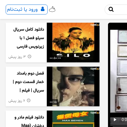
ورود یا ثبت‌نام
دانلود کامل سریال
سیلو فصل ۱ با
زیرنویس فارسی
3 روز پیش
00:50:00
فصل دوم بامداد
خمار قسمت دوم |
سریال | فیلم |
نمایش خانگی |
6 روز پیش
00:15
محبوبه | سینمایی
دانلود فیلم مادر و
دختران (Maa