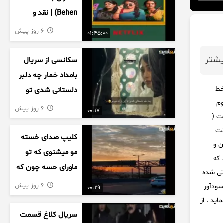
Behen) | نقد و
بررسی درام خانوادگی
6 روز پیش
01:45:00
هندی
شتر
سکانسی از سریال
بامداد خمار چه دلبر
خط
دلستانی شدی تو
 ( یک سوم
این بزک عروس..
6 روز پیش
00:17
ت (
کت
کلیپ صدای خسته
ن و
مو میشنوی که تو
 که
ماورای حسه چون که
اتی شده
داریم می رسیم به
6 روز پیش
سودآور
00:29
اخرای قصه
ی نماید . از
سریال کلاغ قسمت