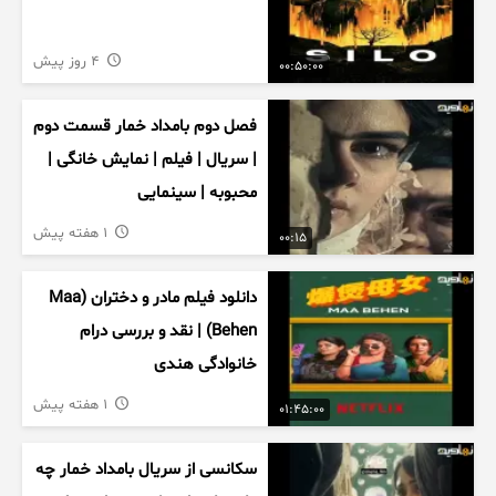
4 روز پیش
00:50:00
فصل دوم بامداد خمار قسمت دوم
| سریال | فیلم | نمایش خانگی |
محبوبه | سینمایی
1 هفته پیش
00:15
دانلود فیلم مادر و دختران (Maa
Behen) | نقد و بررسی درام
خانوادگی هندی
1 هفته پیش
01:45:00
سکانسی از سریال بامداد خمار چه