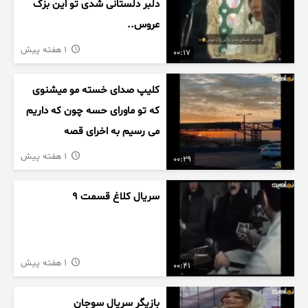
دلبر دلستانی شدی تو این بزک
عروس..
1 هفته پیش
00:17
کلیپ صدای خسته مو میشنوی
که تو ماورای حسه چون که داریم
می رسیم به اخرای قصه
1 هفته پیش
00:29
سریال کلاغ قسمت 9
1 هفته پیش
00:41
بازیگر سریال سوجان