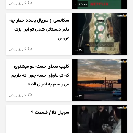
6 روز پیش
01:45:00
سکانسی از سریال بامداد خمار چه
دلبر دلستانی شدی تو این بزک
عروس..
6 روز پیش
00:17
کلیپ صدای خسته مو میشنوی
که تو ماورای حسه چون که داریم
می رسیم به اخرای قصه
6 روز پیش
00:29
سریال کلاغ قسمت 9