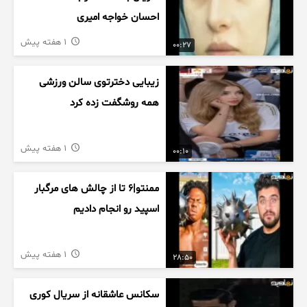
احسان خواجه امیری
1 هفته پیش
00:27
زیبایی دخترتوی سالن ورزشی
همه روشگفت زده کرد
1 هفته پیش
00:10
ممنتو|۶ تا از چالش های مرگبار
اسپید رو انجام دادیم
1 هفته پیش
28:50
سکانس عاشقانه از سریال کوری