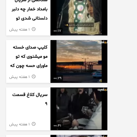
سکانسی از سریال
بامداد خمار چه دلبر
دلستانی شدی تو
این بزک عروس..
1 هفته پیش
00:17
کلیپ صدای خسته
مو میشنوی که تو
ماورای حسه چون که
داریم می رسیم به
1 هفته پیش
00:29
اخرای قصه
سریال کلاغ قسمت
9
1 هفته پیش
00:41