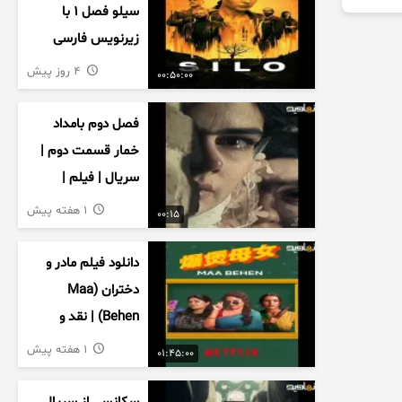
سیلو فصل ۱ با
زیرنویس فارسی
4 روز پیش
00:50:00
فصل دوم بامداد
خمار قسمت دوم |
سریال | فیلم |
نمایش خانگی |
1 هفته پیش
00:15
محبوبه | سینمایی
دانلود فیلم مادر و
دختران (Maa
Behen) | نقد و
بررسی درام خانوادگی
1 هفته پیش
01:45:00
هندی