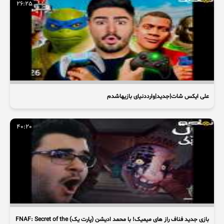
26:25
علی ایکس شات|جدید|وارددنیای بازیهاشدم
40:20
بازی جدید فناف راز های میمیک! با محمد ادیشن (پارت یک) FNAF: Secret of the