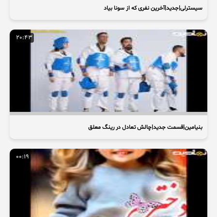
سیسترلی|جدید|آخرین نفری که از سونا بیاد
20:43
بنیامین|قسمت جدید|چالش تعادل در رینگ معلق
00:19