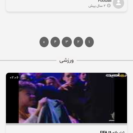
Football
2 سال پیش
»
4
3
2
1
ورزشی
02:06
تیزر بازی FIFA 19