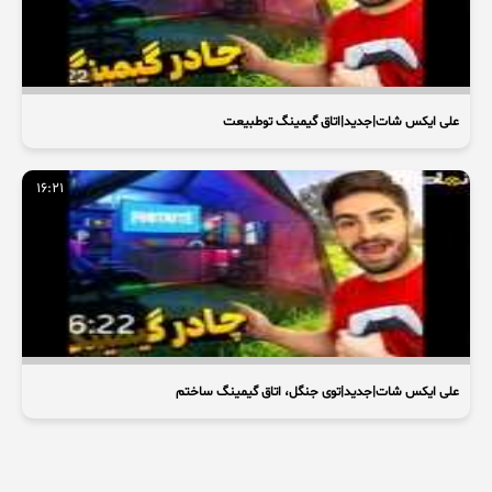
علی ایکس شات|جدید|اتاق گیمینگ توطبیعت
16:21
علی ایکس شات|جدید|توی جنگل، اتاق گیمینگ ساختم