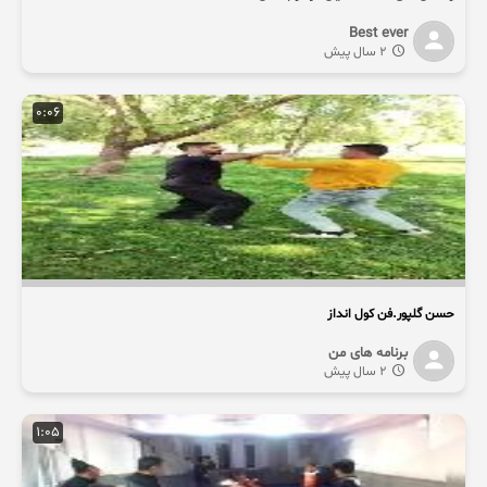
Best ever
2 سال پیش
0:06
حسن گلپور.فن کول انداز
برنامه های من
2 سال پیش
1:05