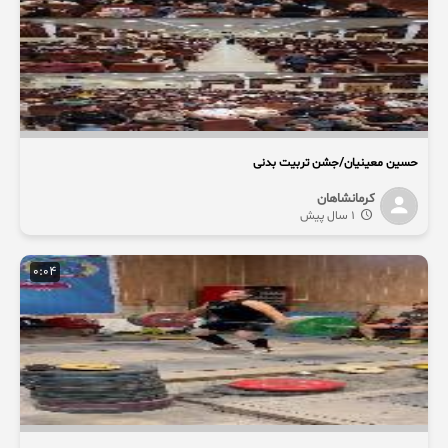
حسین معینیان/جشن تربیت بدنی
کرمانشاهان
1 سال پیش
0:04