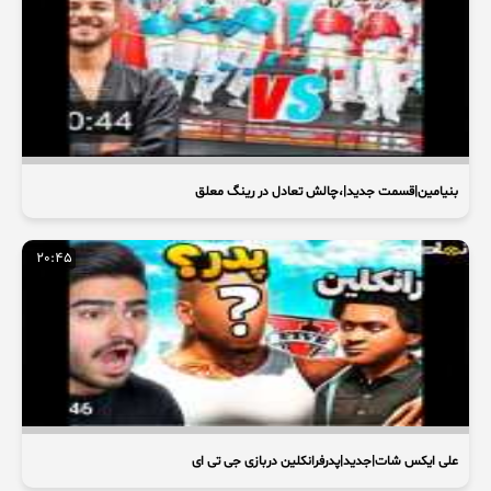
بنیامین|قسمت جدید|،چالش تعادل در رینگ معلق
20:45
علی ایکس شات|جدید|پدرفرانکلین دربازی جی تی ای