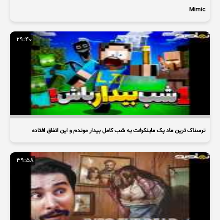
Mimic
29:40
ترسناک ترین ماد پک ماینکرفت یه شب کامل بیدار موندم و این اتفاق افتاده
39:58