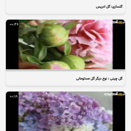
گلسازی: گل ادریس
00:46
گل چینی : نوع دیگر گل صدتومانی
00:18