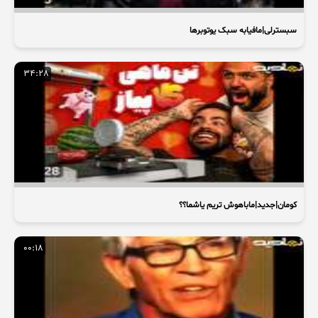
سبسترلی|مافیابه سبک یوتوبرها
34:28
کومان|جدید|ماباهوش تریم یاشما؟؟
00:18