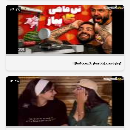
34:28
کومان|جدید|ماباهوش تریم یاشما|||ا
13:48