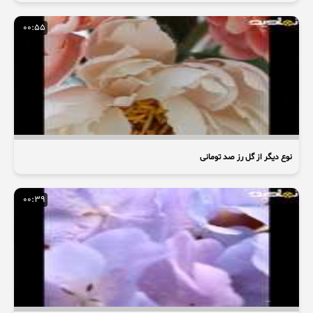
00:55
نوع دیگر از گل رز صد تومانی
00:39