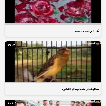
گل رز یخ زده در روسیه
31:02
صدای قناری ماده تیمرادو دانشین
20:43