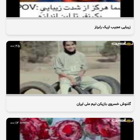
زیبایی عجیب اریک رابرتز
00:25
گلنوش خسروی بازیکن تیم ملی ایران
00:12