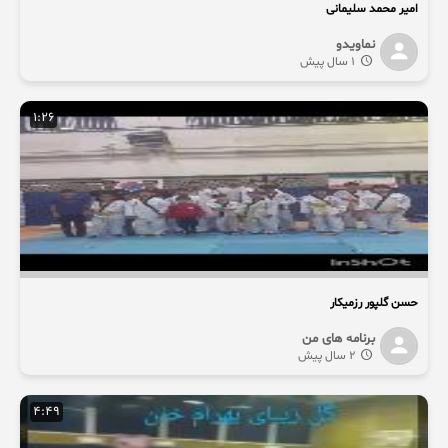
امیر محمد سلیمانی
نماویدو
1 سال پیش
1:26
حسن گلپور رزمیکار
برنامه های من
2 سال پیش
4:49