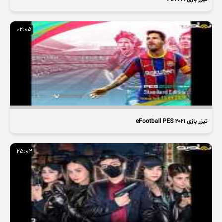
02:05
تیزر بازی eFootball PES 2021
25:02