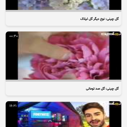
گل چینی: نوع دیگر گل لیلاک
00:40
گل چینی: گل صد تومانی
16:21