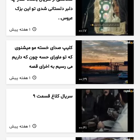
دلبر دلستانی شدی تو این بزک
عروس..
1 هفته پیش
00:17
کلیپ صدای خسته مو میشنوی
که تو ماورای حسه چون که داریم
می رسیم به اخرای قصه
1 هفته پیش
00:29
سریال کلاغ قسمت 9
1 هفته پیش
00:41