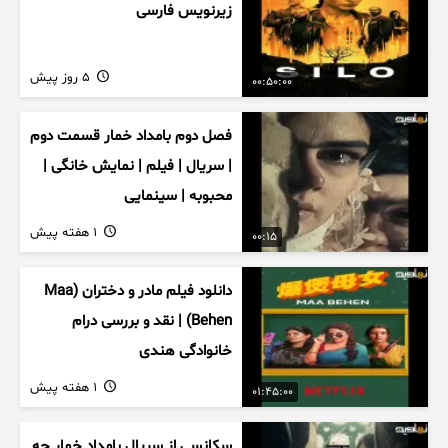
زیرنویس فارسی
5 روز پیش
00:50:00
فصل دوم بامداد خمار قسمت دوم
| سریال | فیلم | نمایش خانگی |
محبوبه | سینمایی
1 هفته پیش
00:15
دانلود فیلم مادر و دختران (Maa
Behen) | نقد و بررسی درام
خانوادگی هندی
1 هفته پیش
01:45:00
سکانسی از سریال بامداد خمار چه