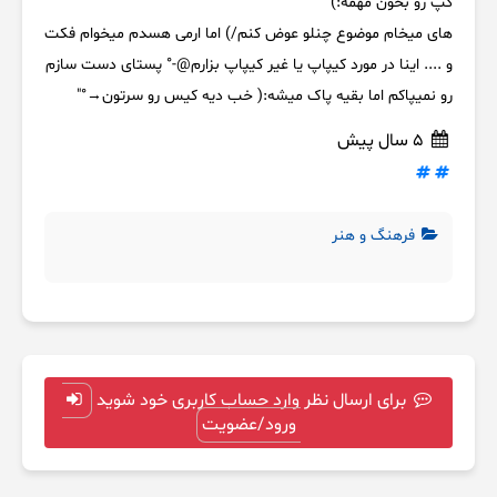
کپ رو بخون مهمه:)
های میخام موضوع چنلو عوض کنم/) اما ارمی هسدم میخوام فکت
و .... اینا در مورد کیپاپ یا غیر کیپاپ بزارم@-° پستای دست سازم
رو نمیپاکم اما بقیه پاک میشه:( خب دیه کیس رو سرتون→°″
5 سال پیش
فرهنگ و هنر
برای ارسال نظر وارد حساب کاربری خود شوید
ورود/عضویت