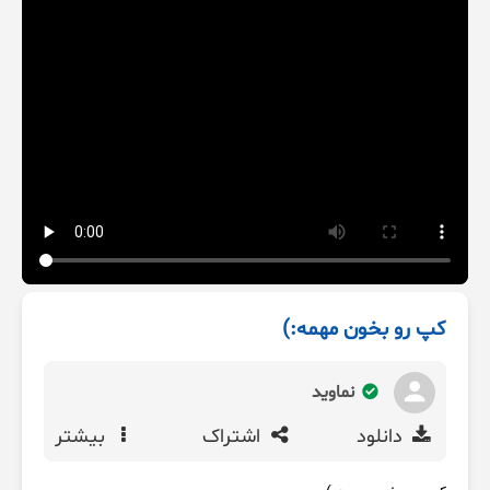
کپ رو بخون مهمه:)
نماوید
دانلود
اشتراک
بیشتر