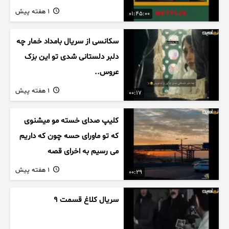
1 هفته پیش
01:45:00
سکانسی از سریال بامداد خمار چه
دلبر دلستانی شدی تو این بزک
عروس..
1 هفته پیش
00:17
کلیپ صدای خسته مو میشنوی
که تو ماورای حسه چون که داریم
می رسیم به اخرای قصه
1 هفته پیش
00:29
سریال کلاغ قسمت 9