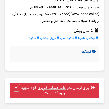
دریل چکشی ماکیتا مدل HP1630K
قیمت دریل برقی MAKITA HP1630K در بانه آنلاین
(www.bane.online)(09199978255-مشاوره و خرید لوازم خانگی
از بانه ) همراه با ضمانت نامه اصل و معتبر
5 سال پیش
چکشی ماکیتا
ماکیتا مدل
دریل چکشی
ماکیتا
گوناگون
برای ارسال نظر وارد حساب کاربری خود شوید
ورود/عضویت