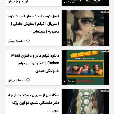
5 روز پیش
00:50:00
فصل دوم بامداد خمار قسمت دوم
| سریال | فیلم | نمایش خانگی |
محبوبه | سینمایی
1 هفته پیش
00:15
دانلود فیلم مادر و دختران (Maa
Behen) | نقد و بررسی درام
خانوادگی هندی
1 هفته پیش
01:45:00
سکانسی از سریال بامداد خمار چه
دلبر دلستانی شدی تو این بزک
عروس..