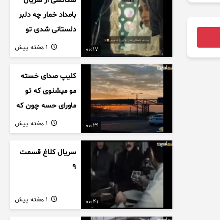
سکانسی از سریال
بامداد خمار چه دلبر
دلستانی شدی تو
این بزک عروس..
1 هفته پیش
00:17
کلیپ صدای خسته
مو میشنوی که تو
ماورای حسه چون که
داریم می رسیم به
1 هفته پیش
00:29
اخرای قصه
سریال کلاغ قسمت
9
1 هفته پیش
00:41