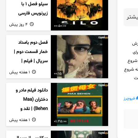
سیلو فصل ۱ با
زیرنویس فارسی
شتر
4 روز پیش
00:50:00
فصل دوم بامداد
د آموزش
خمار قسمت دوم |
گیز برای
 شروع
سریال | فیلم |
ظه شروع
نمایش خانگی |
1 هفته پیش
00:15
حت
محبوبه | سینمایی
دانلود فیلم مادر و
فیوچرز
دختران (Maa
Behen) | نقد و
بررسی درام خانوادگی
1 هفته پیش
01:45:00
هندی