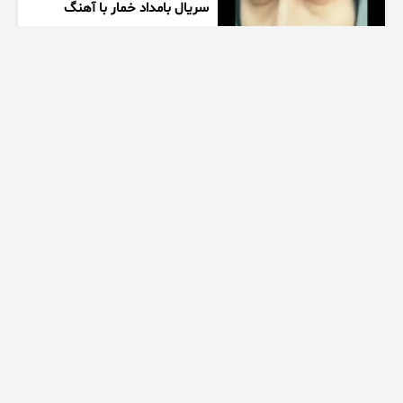
سریال بامداد خمار با آهنگ
احسان خواجه امیری
1 هفته پیش
00:27
زیبایی دخترتوی سالن ورزشی
همه روشگفت زده کرد
1 هفته پیش
00:10
ممنتو|۶ تا از چالش های مرگبار
اسپید رو انجام دادیم
1 هفته پیش
28:50
سکانس عاشقانه از سریال کوری