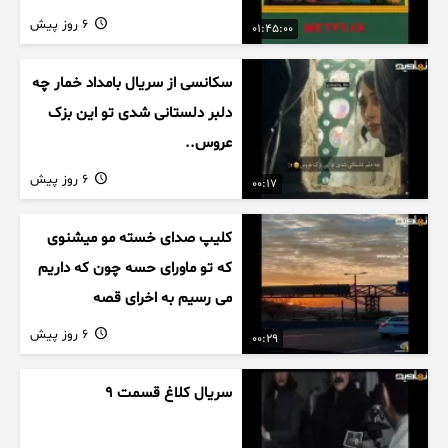
6 روز پیش
01:45:00
سکانسی از سریال بامداد خمار چه
دلبر دلستانی شدی تو این بزک
عروس..
6 روز پیش
00:17
کلیپ صدای خسته مو میشنوی
که تو ماورای حسه چون که داریم
می رسیم به اخرای قصه
6 روز پیش
00:29
سریال کلاغ قسمت 9