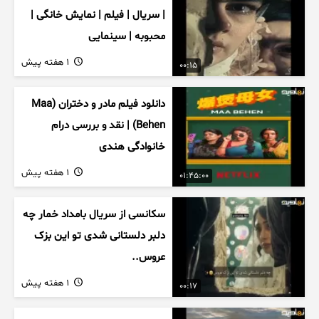
| سریال | فیلم | نمایش خانگی |
محبوبه | سینمایی
1 هفته پیش
00:15
دانلود فیلم مادر و دختران (Maa
Behen) | نقد و بررسی درام
خانوادگی هندی
1 هفته پیش
01:45:00
سکانسی از سریال بامداد خمار چه
دلبر دلستانی شدی تو این بزک
عروس..
1 هفته پیش
00:17